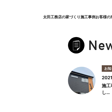
太田工務店の家づくり
施工事例
お客様の
Ne
お知
2021
施工
し…