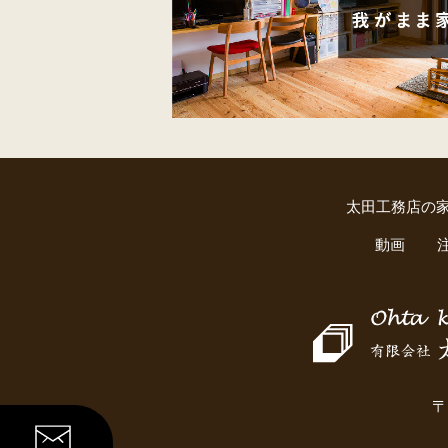
太田工務店の
動画
〒